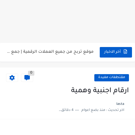
روبل بايير مجانا | free ruble payeer | شحن رصيد...
احصل على رصيد روبل بايير مجانا | تعدين روبل...
موقع تربح من جميع العملات الرقمية | جمع عملات رقمية...
أخر الاخبار
الهاتف الذي شغل العالم .. جهاز تيسلا الجديد tesla pi
0
أفضل ٣ صنابير بيتكوين | بيتكوين btc مجانا
مقتطفات مفيدة
افضل ٣ صنابير ترون | صنابير عملة trx سحب مباشر
ارقام اجنبية وهمية
صنبور دوجكوين | عدد لا نهائي من عملة دوجكوين
lasta
اخر تحديث :
منذ بضع اعوام
4 دقائق للقراءة
جمع عملة tron مجانا | صنبور ترون لانهائي
شرح موقع excoincash | تحويل بين البنوك الالكترونية