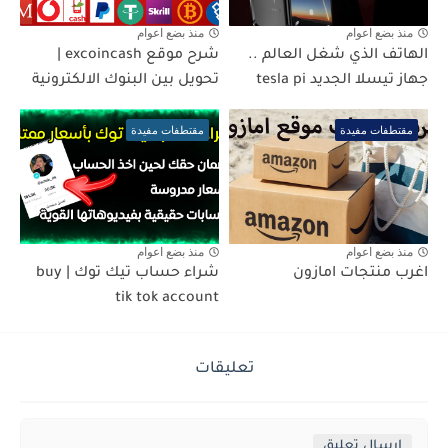
منذ بضع اعوام
منذ بضع اعوام
الهاتف الذي شغل العالم ..
شرح موقع excoincash |
جهاز تيسلا الجديد tesla pi
تحويل بين البنوك الالكترونية
مقتطفات مفيدة
مقتطفات مفيدة
منذ بضع اعوام
منذ بضع اعوام
اغرب منتجات امازون
شراء حساب تيك توك | buy
tik tok account
تعليقات
إرسال تعليق