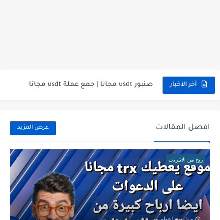
ربح من استطلاعات الرأي | Earn from surveys | شرح...
جمع عملة سولانا solana مجانا | صنبور عملة سولانا
تعدين عملة ترون مجانا | free mining trx
صنبور usdt مجانا | جمع عملة usdt مجانا
أخر الاخبار
جميع العملات الرقمية مجانا في مكان واحد | free crypto
بيتكوين مجانا دون حد ادنى للسحب | free btc مشاهدة...
افضل المقالات
عرض المزيد
شرح منصة gate.io | افضل منصة تداول عملات رقمية
ربح من الانترنت
افضل صنبور لربح عملة usdt مجانا | free usdt
بديل موقع الطيور و دون استثمار | rub مجاني
جمع سولانا مجانا | free solana sol
منذ بضع اعوام