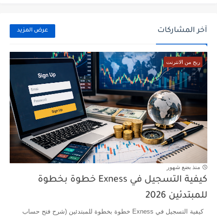
آخر المشاركات
عرض المزيد
ربح من الانترنت
منذ بضع شهور
كيفية التسجيل في Exness خطوة بخطوة
للمبتدئين 2026
كيفية التسجيل في Exness خطوة بخطوة للمبتدئين (شرح فتح حساب