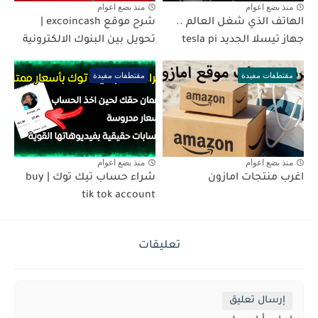
منذ بضع اعوام
منذ بضع اعوام
الهاتف الذي شغل العالم ..
شرح موقع excoincash |
جهاز تيسلا الجديد tesla pi
تحويل بين البنوك الالكترونية
مقتطفات مفيدة
مقتطفات مفيدة
منذ بضع اعوام
منذ بضع اعوام
اغرب منتجات امازون
شراء حساب تيك توك | buy
tik tok account
تعليقات
إرسال تعليق