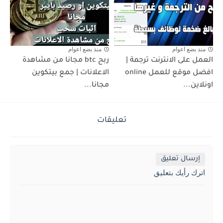
منذ بضع اعوام
منذ بضع اعوام
العمل على الانترنت ترجمة |
ربح btc مجانا من مشاهدة
افضل موقع للعمل online
الاعلانات | جمع بيتكوين
اونلاين...
مجانا...
تعليقات
إرسال تعليق
اترك رأيك بتعليق