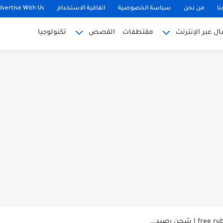
نا
من نحن
سياسة الخصوصية
اتفاقية الاستخدام
dvertise With Us
 عبر الإنترنت
مقتطفات
القصص
تكنولوجيا
صل على احالات free...
 بايير | سحب مباشر