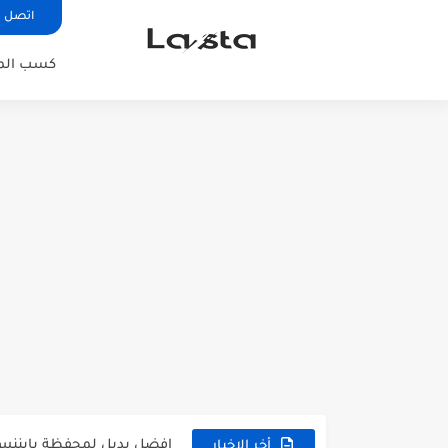
اتصل ب
كسب المال
تعدين عملة bnb مجانا | افضل موقعين لتعدين عملة bnb...
افضل بديل لمحفظة بايننس | binance شرح محفظة bit
شرح موقع pasino | دولاب الحظ
أخر الاخبار