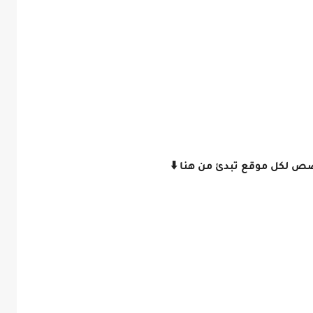
ص لكل موقع تبدئ من هنا ⬇️