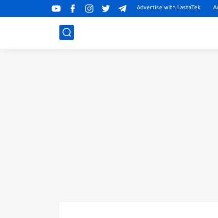
Advertise with LastaTek
A