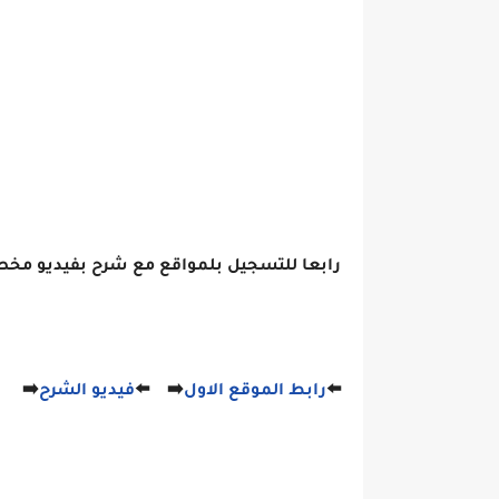
رابعا للتسجيل بلمواقع مع شرح بفيديو مخص
⬅️
رابط الموقع الاول
➡️ ⬅️
فيديو الشرح
➡️