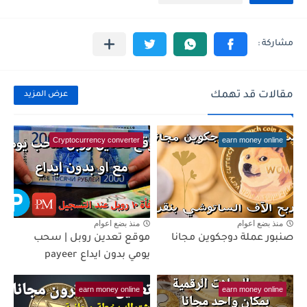
مقالات قد تهمك
عرض المزيد
Cryptocurrency converter
earn money online
منذ بضع اعوام
منذ بضع اعوام
صنبور عملة دوجكوين مجانا
موقع تعدين روبل | سحب
يومي بدون ايداع payeer
earn money online
earn money online