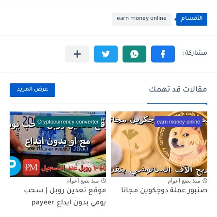
الأقسام
earn money online
مقالات قد تهمك
عرض المزيد
Cryptocurrency converter
earn money online
منذ بضع اعوام
منذ بضع اعوام
صنبور عملة دوجكوين مجانا
موقع تعدين روبل | سحب
يومي بدون ايداع payeer