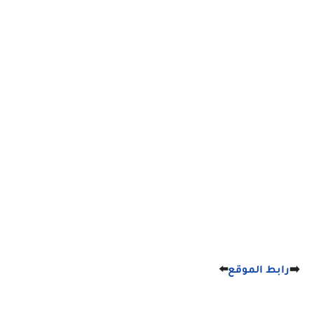
➡️
رابط الموقع
⬅️