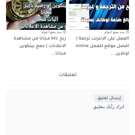
منذ بضع اعوام
منذ بضع اعوام
العمل على الانترنت ترجمة |
ربح btc مجانا من مشاهدة
افضل موقع للعمل online
الاعلانات | جمع بيتكوين
اونلاين...
مجانا...
تعليقات
إرسال تعليق
اترك رأيك بتعليق