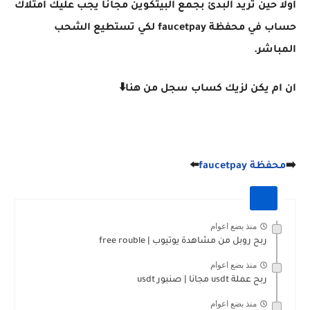
اولا حين تريد البدئ بجمع البيتكوين مجانا يجب عليك امتلاك
حساب في محفظة faucetpay لكي تستطيع الشحب
المباشر.
ان ام يكن لزيك كساب سجل من هنا⬇️
➡️
محفظة faucetpay
⬅️
منذ بضع اعوام
ربح روبل من مشاهدة يوتيوب | free rouble
منذ بضع اعوام
ربح عملة usdt مجانا | صنبور usdt
منذ بضع اعوام