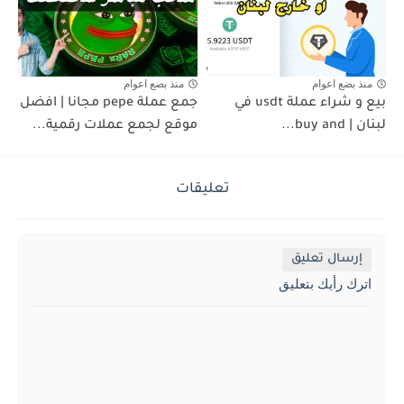
منذ بضع اعوام
منذ بضع اعوام
بيع و شراء عملة usdt في
جمع عملة pepe مجانا | افضل
لبنان | buy and...
موقع لجمع عملات رقمية...
تعليقات
إرسال تعليق
اترك رأيك بتعليق