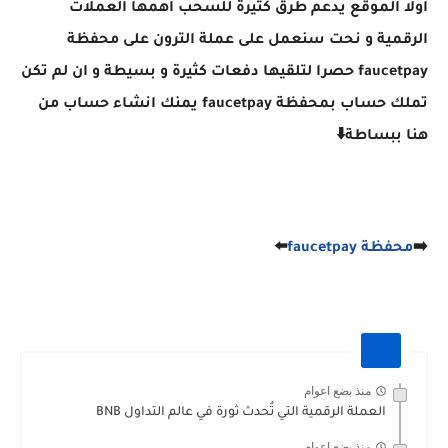
اولا الموقع يدعم طرق كثيرة للسحب اهمها العملات
الرقمية و نحت سنعمل على عملة الترون على محفظة
faucetpay حصرا لتلقيها دفعات كثيرة و بسيطة و ان لم تكن
تملك حساب بمحفظة faucetpay يمنك انشاء حساب من
هنا ببساطة⬇️
➡️
محفظة faucetpay
⬅️
منذ بضع اعوام
العملة الرقمية التي تُحدث ثورة في عالم التداول BNB
منذ بضع اعوام