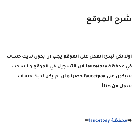
شرح الموقع
اولا لكي نبدئ العمل على الموقع يجب ان يكون لديك حساب
في محفظة faucetpay لان التسجيل في الموقع و السحب
سيكون على faucetpay حصرا و ان لم يكن لديك حساب
سجل من هنا⬇️
➡️
محفظة faucetpay
⬅️