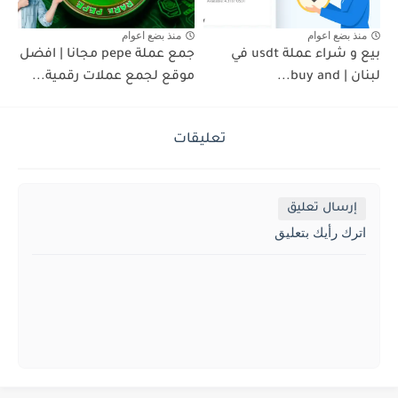
منذ بضع اعوام
منذ بضع اعوام
بيع و شراء عملة usdt في
جمع عملة pepe مجانا | افضل
لبنان | buy and...
موقع لجمع عملات رقمية...
تعليقات
إرسال تعليق
اترك رأيك بتعليق