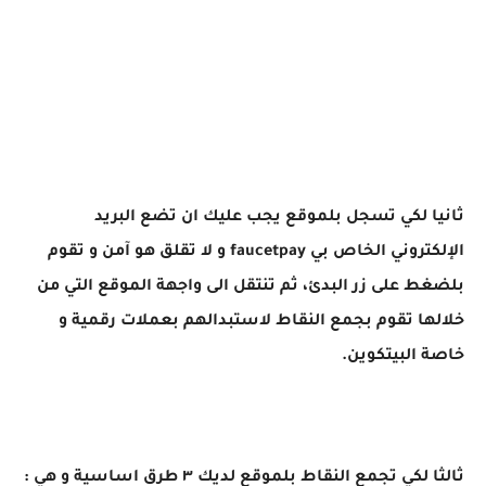
ثانيا لكي تسجل بلموقع يجب عليك ان تضع البريد
الإلكتروني الخاص بي faucetpay و لا تقلق هو آمن و تقوم
بلضغط على زر البدئ، ثم تنتقل الى واجهة الموقع التي من
خلالها تقوم بجمع النقاط لاستبدالهم بعملات رقمية و
خاصة البيتكوين.
ثالثا لكي تجمع النقاط بلموقع لديك ٣ طرق اساسية و هي :