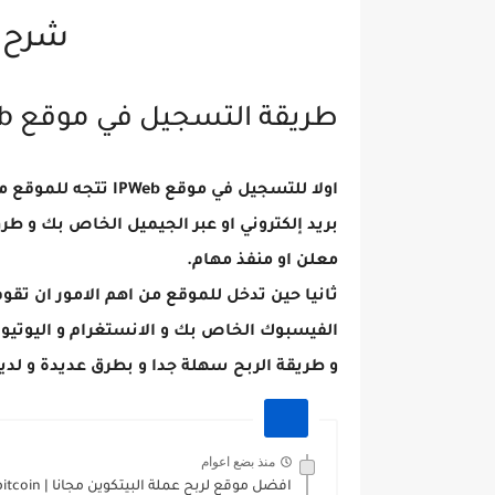
شرح موق
طريقة التسجيل في موقع IPWeb
اولا للتسجيل في موقع IPWeb تتجه للموقع من الرابط من
بريد إلكتروني او عبر الجيميل الخاص بك و طر
معلن او منفذ مهام.
ثانيا حين تدخل للموقع من اهم الامور ان تق
الفيسبوك الخاص بك و الانستغرام و اليوتيوب
و طريقة الربح سهلة جدا و بطرق عديدة و لدي
منذ بضع اعوام
افضل موقع لربح عملة البيتكوين مجانا | free bitcoin