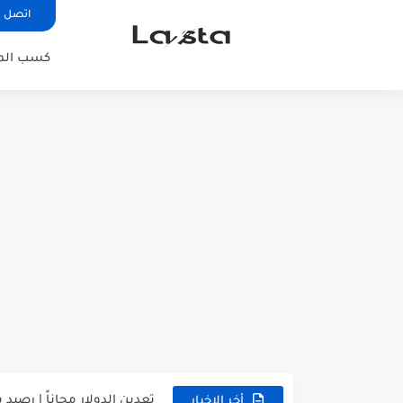
اتصل ب
كسب المال
افضل موقع لربح عملة ترون TRX مجان
شرح موقع ipweb | ربح روبل مجانا بايير
تعدين الدولار مجاناً | رصيد بايير 
أخر الاخبار