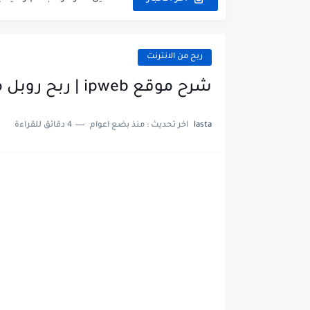
ربح من مشاهدة الاعلانات 2023
تعدين عملة ترون TRX مجانا
ربح من الانترنت
جمع usdt trc20 مجانا
شرح موقع ipweb | ربح روبل مجانا بايير
جمع عملة usdt مجانا | كيف اربح usdt مجانا
lasta
اخر تحديث :
منذ بضع اعوام
4 دقائق للقراءة
جمع عملات رقمية مجانا | free crypto
كيفية جمع بيتكوين مجانا؟ | free bitcoin
افضل موقع لربح عملة ترون TRX مجانا | ee tron