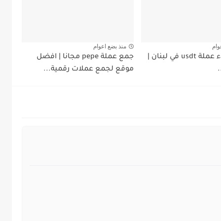
وام
منذ بضع اعوام
بيع و شراء عملة usdt في لبنان |
جمع عملة pepe مجانا | افضل
موقع لجمع عملات رقمية...