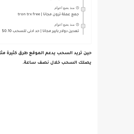
منذ بضع اعوام
جمع عملة ترون مجانا | tron trx free
منذ بضع اعوام
تعدين دولار بايير مجانا | حد ادنى للسحب 0.10$
حين تريد السحب يدعم الموقع طرق كثيرة مثل ا
يصلك السحب خلال نصف ساعة.