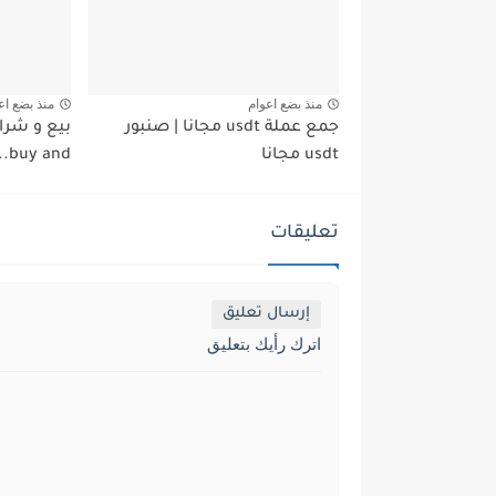
منذ بضع اعوام
منذ بضع اع
جمع عملة usdt مجانا | صنبور
usdt مجانا
buy and...
تعليقات
إرسال تعليق
اترك رأيك بتعليق