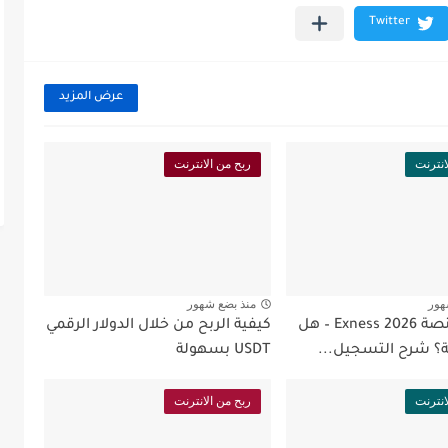
عرض المزيد
انترنت
ربح من الانترنت
هور
منذ بضع شهور
مراجعة منصة Exness 2026 – هل
كيفية الربح من خلال الدولار الرقمي
؟ شرح التسجيل...
USDT بسهولة
انترنت
ربح من الانترنت