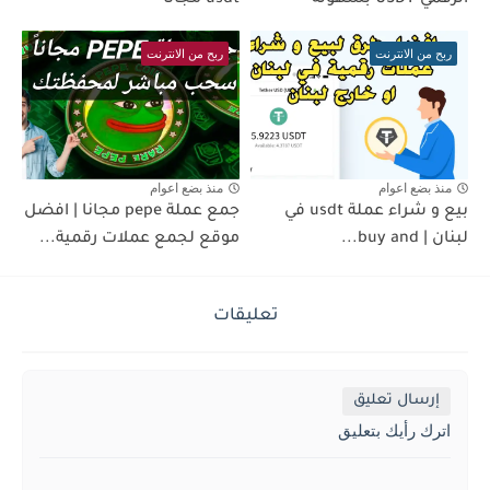
الرقمي USDT بسهولة
usdt مجانا
ربح من الانترنت
ربح من الانترنت
منذ بضع اعوام
منذ بضع اعوام
بيع و شراء عملة usdt في
جمع عملة pepe مجانا | افضل
لبنان | buy and...
موقع لجمع عملات رقمية...
تعليقات
إرسال تعليق
اترك رأيك بتعليق