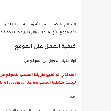
السلام عليكم و رحمة الله وبركاته.. نظرا لكثرة
لكم موقع رائع يمنحك دولار بايير مجانا بخطة م
كيفية العمل على الموقع
اولا عليك الدخول الى الموقع من
اصدقائي تم تغيير طريقة السحب بلموقع من بايير الى trx 
ليست مشكلة اسحب trx على faucetpay و بنفس الحد الادنى 0.10$
هنا
ثانيا تسجيل الدخول عبر ادخال بريدك الإلكتر