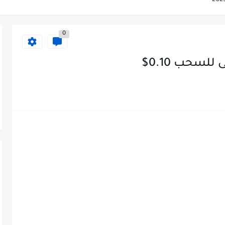
0
للسحب 0.10$
جديدة قبل ادراجها | meme...
تك