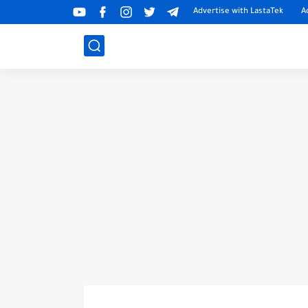
Advertise with LastaTek
A