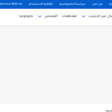
نا
من نحن
سياسة الخصوصية
اتفاقية الاستخدام
dvertise With Us
 عبر الإنترنت
مقتطفات
القصص
تكنولوجيا
USD بسهولة
 تستمر في الصعود أم...