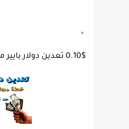
0.10$ تعدين دولار بايير مجانا | حد ادنى للسحب