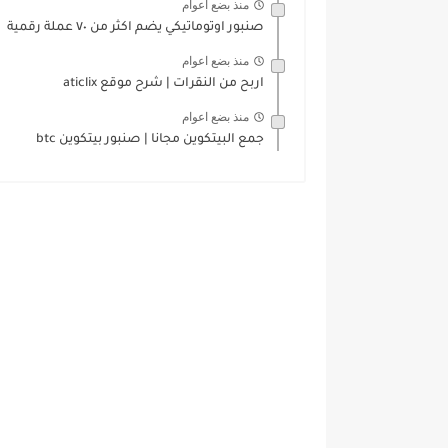
منذ بضع اعوام
صنبور اوتوماتيكي يضم اكثر من ٧٠ عملة رقمية
منذ بضع اعوام
اربح من النقرات | شرح موقع aticlix
منذ بضع اعوام
جمع البيتكوين مجانا | صنبور بيتكوين btc